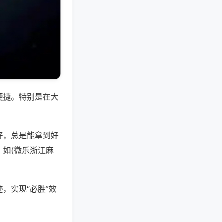
便捷。特别是在大
好，总是能拿到好
如(微乐浙江麻
，实现“必胜”效
。