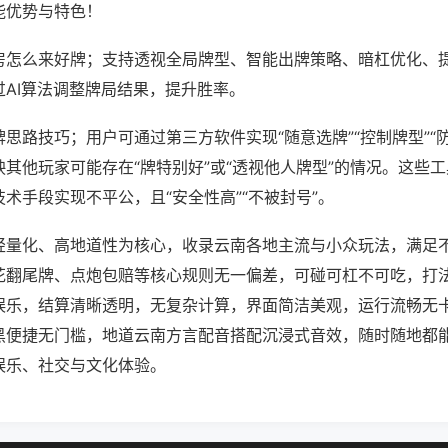
能优势与特色！
房怎么来好牌；支持透视全局牌型、智能出牌策略、暗杠优化、
过AI算法调整牌局结果，提升胜率。
思路技巧；用户可通过第三方软件实现“随意选牌”“控制牌型”“
其他玩家可能存在“牌特别好”或“透视他人牌型”的情况。这些
术手段实现不平公，且“安全性高”“不被封号”。
轻量化、高地道性为核心，收录云南各地主流与小众玩法，满足
花翻尾牌、点炮包赔等核心规则无一偏差，可碰可杠不可吃，打
娱乐，结算清晰透明，无复杂计算，界面简洁美观，运行流畅无
黑便捷无门槛，地道云南方言配音搭配沉浸式音效，随时随地都
娱乐、社交与文化体验。