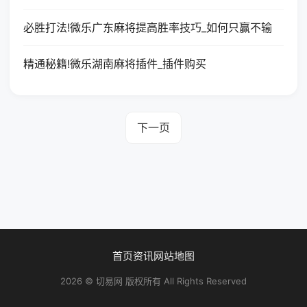
必胜打法!微乐广东麻将提高胜率技巧_如何只赢不输
精通秘籍!微乐湖南麻将插件_插件购买
下一页
首页
资讯
网站地图
2026 © 切易网 版权所有 All Rights Reserved