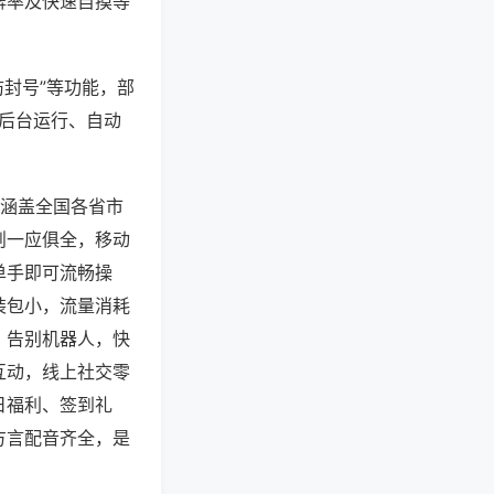
牌率及快速自摸等
防封号”等功能，部
过后台运行、自动
，涵盖全国各省市
则一应俱全，移动
单手即可流畅操
装包小，流量消耗
，告别机器人，快
互动，线上社交零
日福利、签到礼
方言配音齐全，是