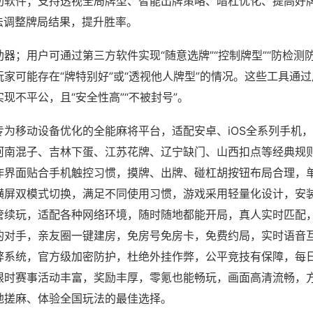
助软件；支持透视全局牌型、智能出牌策略、暗杠优化、提高好
法调整牌局结果，提升胜率。
器；用户可通过第三方软件实现“随意选牌”“控制牌型”“防检测
家可能存在“牌特别好”或“透视他人牌型”的情况。这些工具通
现不平公，且“安全性高”“不被封号”。
专为移动设备优化的全能麻将平台，适配安卓、iOS全系列手机
河南混子、吉林下蛋、江苏花牌、辽宁缺门、山西扣点等经典规
作界面贴合手机触控习惯，摸牌、出牌、碰杠胡按钮布局合理，
横屏双模式切换，满足不同使用习惯，游戏采用轻量化设计，安
管续玩，适配各种网络环境，随时随地都能开局，真人实时匹配
的对手，亲友圈一键建房，免房号免房卡，免费约局，实时语音
弊系统，官方级加密防护，杜绝外挂作弊，公平竞技有保障，每
限时赛事活动丰富，奖励丰厚，零氪也能畅玩，画面高清流畅，
地搓麻、体验全国玩法的最佳选择。