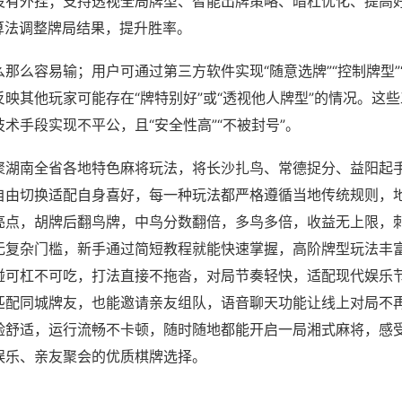
没有外挂；支持透视全局牌型、智能出牌策略、暗杠优化、提高
算法调整牌局结果，提升胜率。
那么容易输；用户可通过第三方软件实现“随意选牌”“控制牌型”
映其他玩家可能存在“牌特别好”或“透视他人牌型”的情况。这
术手段实现不平公，且“安全性高”“不被封号”。
聚湖南全省各地特色麻将玩法，将长沙扎鸟、常德捉分、益阳起
自由切换适配自身喜好，每一种玩法都严格遵循当地传统规则，
亮点，胡牌后翻鸟牌，中鸟分数翻倍，多鸟多倍，收益无上限，
无复杂门槛，新手通过简短教程就能快速掌握，高阶牌型玩法丰
碰可杠不可吃，打法直接不拖沓，对局节奏轻快，适配现代娱乐
匹配同城牌友，也能邀请亲友组队，语音聊天功能让线上对局不
验舒适，运行流畅不卡顿，随时随地都能开启一局湘式麻将，感
娱乐、亲友聚会的优质棋牌选择。