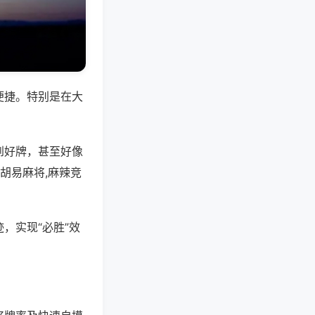
便捷。特别是在大
到好牌，甚至好像
胡易麻将,麻辣竞
，实现“必胜”效
。