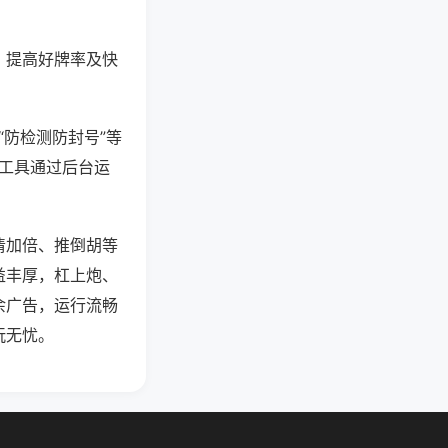
、提高好牌率及快
“防检测防封号”等
些工具通过后台运
清加倍、推倒胡等
益丰厚，杠上炮、
余广告，运行流畅
玩无忧。