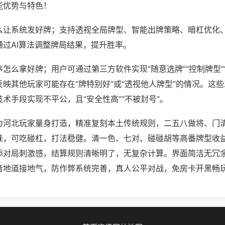
能优势与特色！
么让系统发好牌；支持透视全局牌型、智能出牌策略、暗杠优化
通过AI算法调整牌局结果，提升胜率。
怎么拿好牌；用户可通过第三方软件实现“随意选牌”“控制牌型”
映其他玩家可能存在“牌特别好”或“透视他人牌型”的情况。这
术手段实现不平公，且“安全性高”“不被封号”。
为河北玩家量身打造，精准复刻本土传统规则，二五八做将、门
味，可吃碰杠，打法稳健。清一色、七对、碰碰胡等高番牌型收
添对局刺激感，结算规则清晰明了，无复杂计算。界面简洁无冗
音地道接地气，防作弊系统完善，真人公平对战，免房卡开黑畅