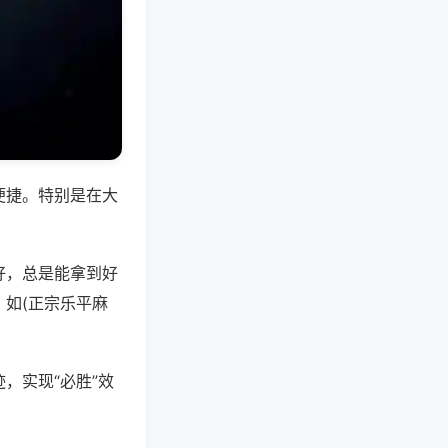
便捷。特别是在大
好，总是能拿到好
如(正宗乐平麻
，实现“必胜”效
。