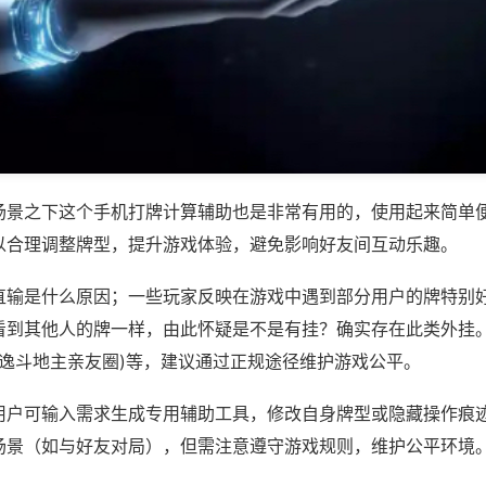
场景之下这个手机打牌计算辅助也是非常有用的，使用起来简单
以合理调整牌型，提升游戏体验，避免影响好友间互动乐趣。
直输是什么原因；一些玩家反映在游戏中遇到部分用户的牌特别
看到其他人的牌一样，由此怀疑是不是有挂？确实存在此类外挂。
闲逸斗地主亲友圈)等，建议通过正规途径维护游戏公平。
用户可输入需求生成专用辅助工具，修改自身牌型或隐藏操作痕迹
场景（如与好友对局），但需注意遵守游戏规则，维护公平环境