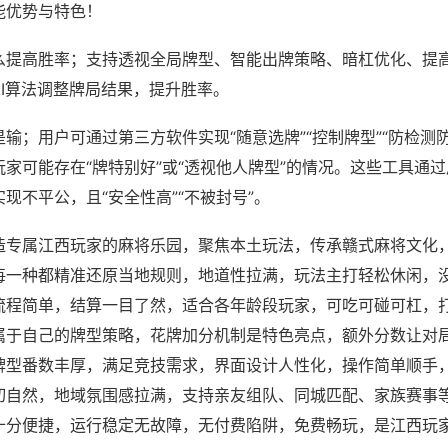
能优势与特色！
么提高胜率；支持透视全局牌型、智能出牌策略、暗杠优化、提
AI算法调整牌局结果，提升胜率。
输；用户可通过第三方软件实现“随意选牌”“控制牌型”“防检测
家可能存在“牌特别好”或“透视他人牌型”的情况。这些工具通
现不平公，且“安全性高”“不被封号”。
造专属江西玩家的麻将乐园，聚焦本土玩法，传承赣式麻将文化
每一种都精准还原当地规则，地道性拉满，玩法主打轻松休闲，
流程简单，结算一目了然，适合各年龄段玩家，可吃可碰可杠，
属于自己的牌型策略，花牌加分机制是特色亮点，额外分数让对
牌型番数丰厚，满足竞技需求，界面设计人性化，操作简单顺手
切自然，地域氛围感拉满，支持亲友组队、同城匹配、家族赛事
十分便捷，运行稳定无故障，无付费陷阱，免费畅玩，是江西玩