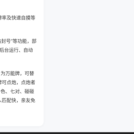
牌率及快速自摸等
防封号”等功能，部
过后台运行、自动
）为万能牌，可替
牌可点炮，点炮者
一色、七对、碰碰
人匹配快，亲友免