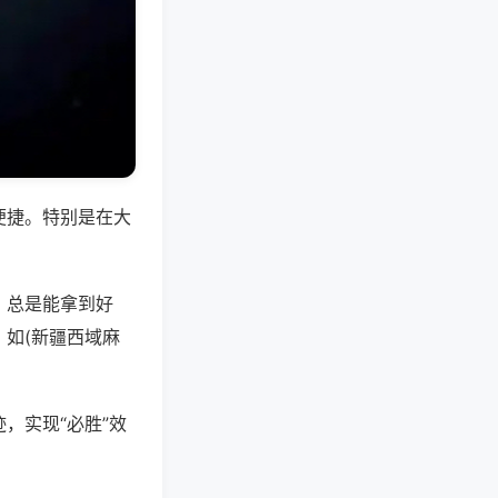
便捷。特别是在大
，总是能拿到好
如(新疆西域麻
，实现“必胜”效
。