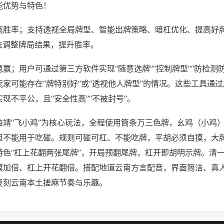
能优势与特色！
高胜率；支持透视全局牌型、智能出牌策略、暗杠优化、提高好
法调整牌局结果，提升胜率。
赢；用户可通过第三方软件实现“随意选牌”“控制牌型”“防检测
家可能存在“牌特别好”或“透视他人牌型”的情况。这些工具通
现不平公，且“安全性高”“不被封号”。
曲靖“飞小鸡”为核心玩法，全程使用筒条万三色牌，幺鸡（小鸡
但不能用于吃碰。规则可碰可杠、不能吃牌，平胡必须自摸，大
特色“杠上花翻两张尾牌”，开局预翻尾牌，杠开即胡明示牌。清
摸加倍、杠上开花翻倍。搭配地道云南方言配音，界面简洁、真
复刻云南本土搓麻节奏与乐趣。