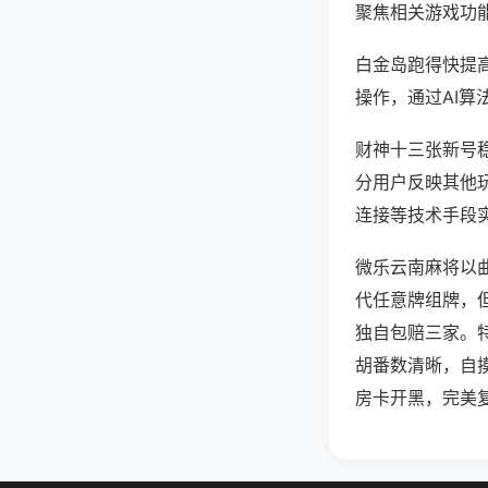
聚焦相关游戏功
白金岛跑得快提
操作，通过AI算
财神十三张新号稳
分用户反映其他玩
连接等技术手段实
微乐云南麻将以
代任意牌组牌，
独自包赔三家。
胡番数清晰，自
房卡开黑，完美