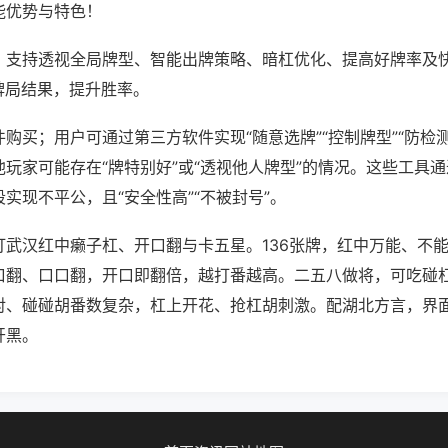
能优势与特色！
；支持透视全局牌型、智能出牌策略、暗杠优化、提高好牌率及
牌局结果，提升胜率。
购买；用户可通过第三方软件实现“随意选牌”“控制牌型”“防检
玩家可能存在“牌特别好”或“透视他人牌型”的情况。这些工具
实现不平公，且“安全性高”“不被封号”。
打武汉红中癞子杠、开口翻与卡五星。136张牌，红中万能、不
口翻、口口翻，开口即翻倍，越打番越高。二五八做将，可吃碰
对、碰碰胡番数复杂，杠上开花、抢杠胡刺激。配湖北方言，界
开黑。