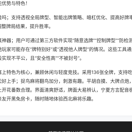
能优势与特色！
挂吗；支持透视全局牌型、智能出牌策略、暗杠优化、提高好牌
调整牌局结果，提升胜率。
神器；用户可通过第三方软件实现“随意选牌”“控制牌型”“防检
玩家可能存在“牌特别好”或“透视他人牌型”的情况。这些工具
实现不平公，且“安全性高”“不被封号”。
塞上特色为核心，兼顾休闲与轻度竞技。采用136张全牌，支持
松好上手；捉鸟麻将翻鸟加分，刺激有趣。平胡自摸、大牌点炮
上开花番数合理。界面清爽舒适，牌面大易辨认，宁夏方言配音
亲友开黑免房卡，随时随地体验西北麻将乐趣。