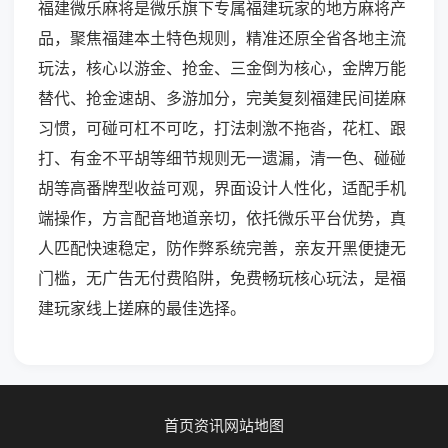
福建微乐麻将是微乐旗下专属福建玩家的地方麻将产
品，聚焦福建本土特色规则，精准还原全省各地主流
玩法，核心以游金、抢金、三金倒为核心，金牌万能
替代、抢金速胡、多游加分，完美复刻福建民间搓麻
习惯，可碰可杠不可吃，打法刺激不拖沓，花杠、跟
打、有金不平胡等细节规则无一遗漏，清一色、碰碰
胡等高番牌型收益可观，界面设计人性化，适配手机
端操作，方言配音地道亲切，依托微乐平台优势，真
人匹配快速稳定，防作弊系统完善，亲友开黑便捷无
门槛，无广告无付费陷阱，免费畅玩核心玩法，是福
建玩家线上搓麻的最佳选择。
首页
资讯
网站地图