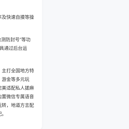
率及快速自摸等操
检测防封号”等功
工具通过后台运
，主打全国地方特
、游金等多元玩
完美适配私人搓麻
内置微信专属语音
玩转，地道方言配
配。