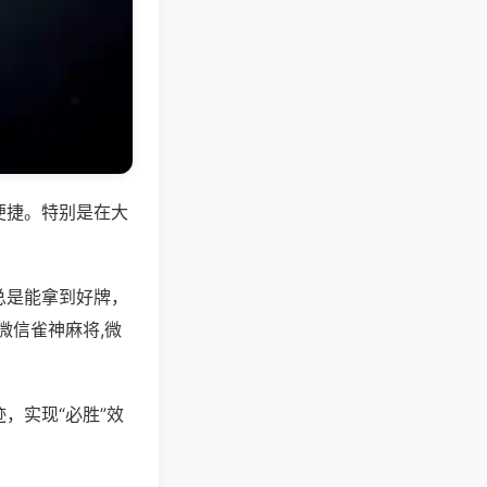
便捷。特别是在大
总是能拿到好牌，
微信雀神麻将,微
，实现“必胜”效
。