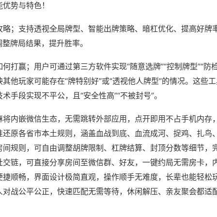
能优势与特色！
攻略；支持透视全局牌型、智能出牌策略、暗杠优化、提高好牌
调整牌局结果，提升胜率。
何打赢；用户可通过第三方软件实现“随意选牌”“控制牌型”“防
其他玩家可能存在“牌特别好”或“透视他人牌型”的情况。这些
术手段实现不平公，且“安全性高”“不被封号”。
麻将内嵌微信生态，无需跳转外部应用，点开即用不占手机内存
准还原各省市本土规则，涵盖血战到底、血流成河、捉鸡、扎鸟
房间规则，可自由调整胡牌限制、杠牌结算、封顶分数等细节，
社交链，可直接分享房间至微信群、好友，一键约局无需房卡，
便捷顺畅，界面设计极简直观，操作顺手无难度，长辈也能轻松
人对战公平公正，快速匹配无需等待，休闲解压、亲友聚会都适