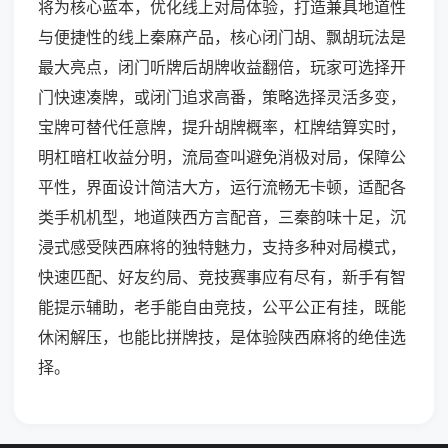
将为核心蓝本，优化线上对局体验，打造兼具地道性
与便捷性的线上秦麻产品，核心闭门胡、飘胡玩法是
最大亮点，闭门听牌后胡牌收益翻倍，玩家可选择开
门快速凑牌，或闭门追求高番，策略选择灵活多变，
宝牌可替代任意牌，提升胡牌概率，杠牌结算实时，
明杠暗杠收益分明，流局查叫避免消极对局，保障公
平性，界面设计简洁大方，运行流畅无卡顿，适配各
类手机机型，地道陕西方言配音，三秦韵味十足，沉
浸式感受陕西麻将的独特魅力，支持多种对局模式，
快速匹配、好友约局、竞技赛事应有尽有，新手有智
能提示辅助，老手能自由竞技，公平公正有挂，既能
休闲解压，也能比拼牌技，是体验陕西麻将的绝佳选
择。