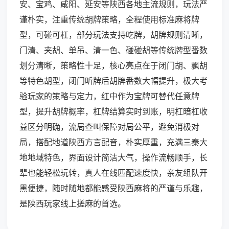
安、宝鸡、咸阳、延安等陕西各地主流规则，玩法严
谨朴实，注重传统胡牌策略，全程使用标准麻将牌
型，可碰可杠，部分玩法支持吃牌，胡牌规则清晰，
门清、夹胡、单吊、清一色、碰碰胡等传统牌型番数
划分清晰，策略性十足，核心亮点在于闭门胡、飘胡
等特色胡型，闭门听牌后胡牌番数大幅提升，极大考
验玩家的策略与定力，红中作为宝牌可替代任意牌
型，提升胡牌概率，杠牌结算实时到账，明杠暗杠收
益区分明确，流局查叫保障对局公平，避免消极对
局，搭配地道陕西方言配音，朴实厚重，充满三秦大
地地域特色，界面设计简洁大气，操作流畅顺手，长
辈也能轻松玩转，真人在线匹配速度快，亲友组队开
黑便捷，随时随地都能感受陕西麻将的严谨与乐趣，
是陕西玩家线上搓麻的首选。