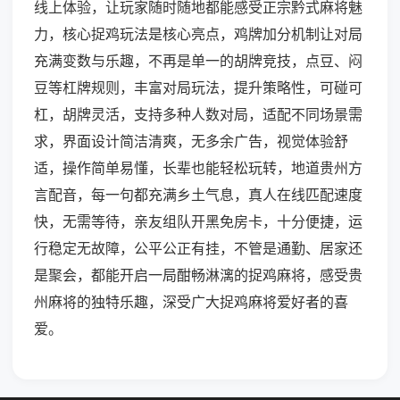
线上体验，让玩家随时随地都能感受正宗黔式麻将魅
力，核心捉鸡玩法是核心亮点，鸡牌加分机制让对局
充满变数与乐趣，不再是单一的胡牌竞技，点豆、闷
豆等杠牌规则，丰富对局玩法，提升策略性，可碰可
杠，胡牌灵活，支持多种人数对局，适配不同场景需
求，界面设计简洁清爽，无多余广告，视觉体验舒
适，操作简单易懂，长辈也能轻松玩转，地道贵州方
言配音，每一句都充满乡土气息，真人在线匹配速度
快，无需等待，亲友组队开黑免房卡，十分便捷，运
行稳定无故障，公平公正有挂，不管是通勤、居家还
是聚会，都能开启一局酣畅淋漓的捉鸡麻将，感受贵
州麻将的独特乐趣，深受广大捉鸡麻将爱好者的喜
爱。