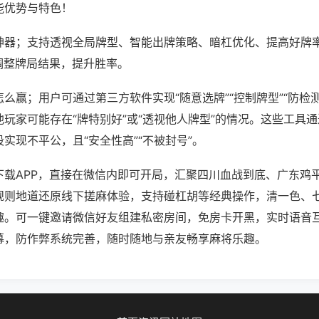
能优势与特色！
神器；支持透视全局牌型、智能出牌策略、暗杠优化、提高好牌
调整牌局结果，提升胜率。
么赢；用户可通过第三方软件实现“随意选牌”“控制牌型”“防检
玩家可能存在“牌特别好”或“透视他人牌型”的情况。这些工具
实现不平公，且“安全性高”“不被封号”。
下载APP，直接在微信内即可开局，汇聚四川血战到底、广东鸡
规则地道还原线下搓麻体验，支持碰杠胡等经典操作，清一色、
趣。可一键邀请微信好友组建私密房间，免房卡开黑，实时语音
幕，防作弊系统完善，随时随地与亲友畅享麻将乐趣。