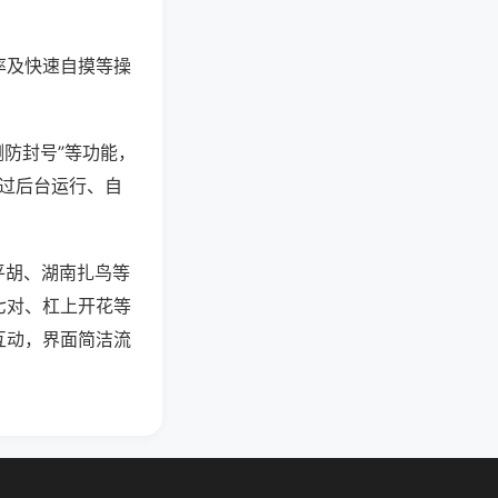
率及快速自摸等操
测防封号”等功能，
通过后台运行、自
平胡、湖南扎鸟等
七对、杠上开花等
互动，界面简洁流