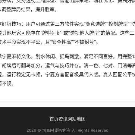
刷好牌；支持透视全局牌型、智能出牌策略、暗杠优化、提高好
法调整牌局结果，提升胜率。
好牌技巧；用户可通过第三方软件实现“随意选牌”“控制牌型”“
其他玩家可能存在“牌特别好”或“透视他人牌型”的情况。这些
术手段实现不平公，且“安全性高”“不被封号”。
承宁夏麻将文化，划水休闲、捉鸟刺激，满足不同喜好。用完整1
。胡牌后可翻鸟加分，运气与技巧并存。清一色、七对、门清等
观，运行稳定无卡顿，宁夏方言配音极具代入感。真人匹配公平
两不误。
首页
资讯
网站地图
2026 © 切易网 版权所有 All Rights Reserved