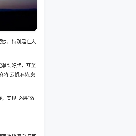
便捷。特别是在大
能拿到好牌，甚至
将,云帆麻将,奥
，实现“必胜”效
。