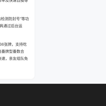
牌率及快速自摸等
防检测防封号”等功
工具通过后台运
36张牌，支持吃
高番牌型番数合
快速，亲友组队免