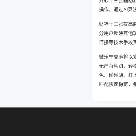
开心十三张辅助
操作，通过AI算
财神十三张提高胜
分用户反映其他玩
连接等技术手段实
微乐宁夏麻将以
无严苛惩罚，轻
色、碰碰胡、杠
匹配快速稳定，