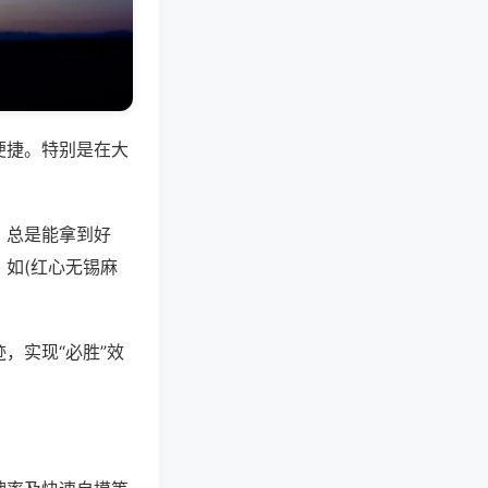
便捷。特别是在大
，总是能拿到好
如(红心无锡麻
，实现“必胜”效
。