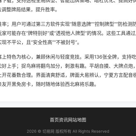
器下载；支持透视全局牌型、智能出牌策略、暗杠优化、提高好
法调整牌局结果，提升胜率。
率；用户可通过第三方软件实现“随意选牌”“控制牌型”“防检测
家可能存在“牌特别好”或“透视他人牌型”的情况。这些工具通
现不平公，且“安全性高”“不被封号”。
塞上特色为核心，兼顾休闲与轻度竞技。采用136张全牌，支持
松好上手；捉鸟麻将翻鸟加分，刺激有趣。平胡自摸、大牌点炮
上开花番数合理。界面清爽舒适，牌面大易辨认，宁夏方言配音
亲友开黑免房卡，随时随地体验西北麻将乐趣。
首页
资讯
网站地图
2026 © 切易网 版权所有 All Rights Reserved