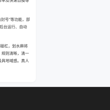
牌率及快速自摸等
防封号”等功能，部
过后台运行、自动
吃碰杠，划水麻将
，规则清晰，清一
极具地域感。真人