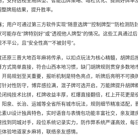
吗；支持透视全局牌型、智能出牌策略、暗杠优化、提高好牌率
调整牌局结果，提升胜率。
；用户可通过第三方软件实现“随意选牌”“控制牌型”“防检测防
可能存在“牌特别好”或“透视他人牌型”的情况。这些工具通过
不平公，且“安全性高”“不被封号”。
度还原三晋大地百年麻将传承，以扣点玩法为核心精髓，胡牌后
算方式简单直接，符合山西本地习惯，缺门胡牌规则贯穿多数地
，开局规划至关重要，报听机制是特色亮点，听牌后亮明不可换
可针对性防守，博弈感拉满，混子牌可选开启，万能牌提升胡牌
关闭纯技术比拼，杠牌收益丰厚，杠爆直接翻倍，杠上开花更是
、阳泉、长治、运城等全省所有城市玩法，规则细节精准适配，
元素UI设计独具特色，实时语音与表情包功能丰富社交，亲友建
速找到同城对手，段位系统记录实力，防作弊系统严谨高效，每
能体验地道家乡麻将，联络亲友感情。