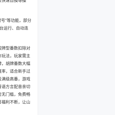
及快速自摸等操
封号”等功能，部分
后台运行、自动连
按牌型番数扣除对
市玩法，玩家需主
牌，胡牌番数大幅
概率，适合新手过
役满级高番，游戏
晋语方言配音亲切
房无门槛，免费畅
日福利不断，让山