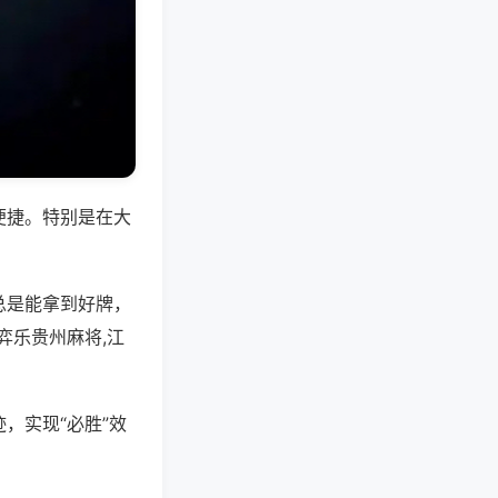
便捷。特别是在大
总是能拿到好牌，
弈乐贵州麻将,江
，实现“必胜”效
。