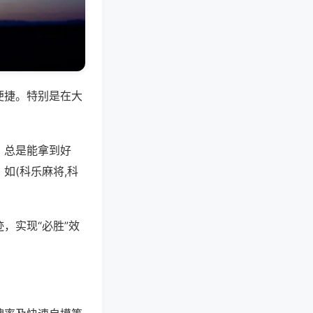
便捷。特别是在大
，总是能拿到好
如(科乐麻将,科
，实现“必胜”效
。