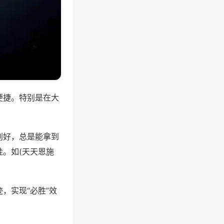
便捷。特别是在大
别好，总是能拿到
。如(天天恩施
，实现“必胜”效
。