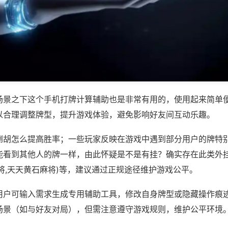
场景之下这个手机打牌计算辅助也是非常有用的，使用起来简单
以合理调整牌型，提升游戏体验，避免影响好友间互动乐趣。
倒胡怎么提高胜率；一些玩家反映在游戏中遇到部分用户的牌特
能看到其他人的牌一样，由此怀疑是不是有挂？确实存在此类外挂
将,天天黄石麻将)等，建议通过正规途径维护游戏公平。
用户可输入需求生成专用辅助工具，修改自身牌型或隐藏操作痕迹
场景（如与好友对局），但需注意遵守游戏规则，维护公平环境