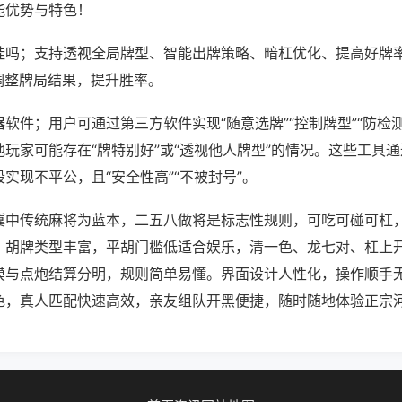
能优势与特色！
挂吗；支持透视全局牌型、智能出牌策略、暗杠优化、提高好牌
调整牌局结果，提升胜率。
软件；用户可通过第三方软件实现“随意选牌”“控制牌型”“防检
玩家可能存在“牌特别好”或“透视他人牌型”的情况。这些工具
实现不平公，且“安全性高”“不被封号”。
冀中传统麻将为蓝本，二五八做将是标志性规则，可吃可碰可杠
。胡牌类型丰富，平胡门槛低适合娱乐，清一色、龙七对、杠上
摸与点炮结算分明，规则简单易懂。界面设计人性化，操作顺手
色，真人匹配快速高效，亲友组队开黑便捷，随时随地体验正宗