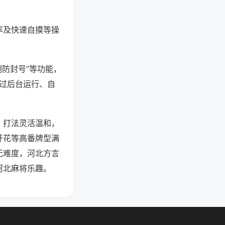
率及快速自摸等操
测防封号”等功能，
通过后台运行、自
，打法灵活温和，
开花等高番牌型满
无难度，河北方言
河北麻将乐趣。